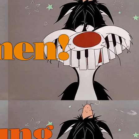
men!
ung